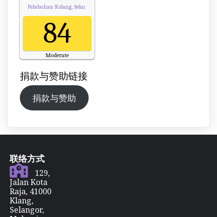
Pelabuhan Kelang, Selangor
Air Quality.
84
Moderate
Updated on Sunday 22:00
捐款与赞助链接
捐款与赞助
联络方式
129,
Jalan Kota
Raja, 41000
Klang,
Selangor,