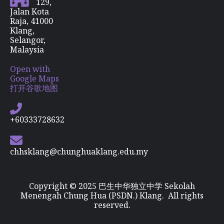
129,
Jalan Kota
Raja, 41000
Klang,
Selangor,
Malaysia
Open with
Google Maps
打开谷歌地图
+60333728632
chhsklang@chunghuaklang.edu.my
Copyright © 2025 巴生中华独立中学 Sekolah
Menengah Chung Hua (PSDN.) Klang. All rights
reserved.