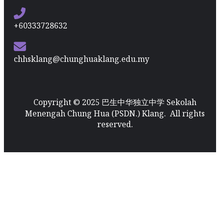
+60333728632
chhsklang@chunghuaklang.edu.my
Copyright © 2025 巴生中华独立中学 Sekolah
Menengah Chung Hua (PSDN.) Klang. All rights
reserved.