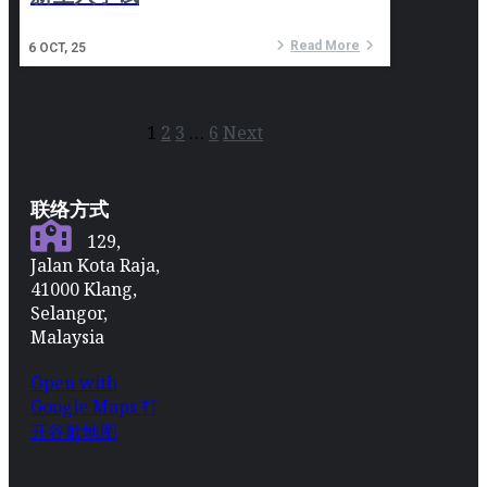
Read More
6
OCT, 25
1
2
3
…
6
Next
联络方式
129,
Jalan Kota Raja,
41000 Klang,
Selangor,
Malaysia
Open with
Google Maps 打
开谷歌地图