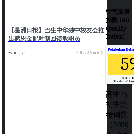
空气质量
指数 (Air
Quality
【星洲日报】巴生中华独中校友会推
Index)
出感恩金配对制回馈教职员
Pelabuhan Kelan
Read More
25
JUL, 26
5
Modera
Updated on Thurs
高中与
初中统
考倒数
（2026