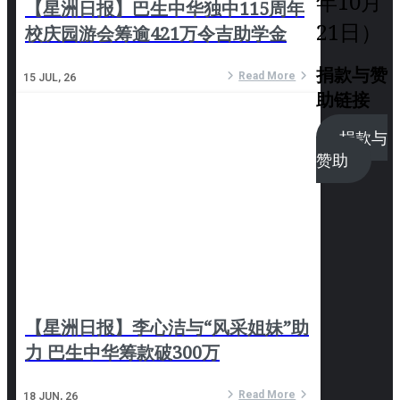
年10月
【星洲日报】巴生中华独中115周年
21日）
校庆园游会筹逾421万令吉助学金
捐款与赞
Read More
15
JUL, 26
助链接
捐款与
赞助
【星洲日报】李心洁与“风采姐妹”助
力 巴生中华筹款破300万
Read More
18
JUN, 26