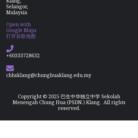
Klang,
Selangor,
Malaysia
Open with
Google Maps
打开谷歌地图
+60333728632
chhsklang@chunghuaklang.edu.my
Copyright © 2025 巴生中华独立中学 Sekolah
Menengah Chung Hua (PSDN.) Klang. All rights
reserved.