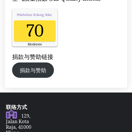
Pelabuhan Kelang, Selangor
Air Quality.
70
Moderate
Updated on Saturday 11:00
捐款与赞助链接
捐款与赞助
联络方式
129,
Jalan Kota
Raja, 41000