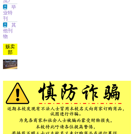
流》
毕
业特
刊
其
他刊
物
贩卖
部