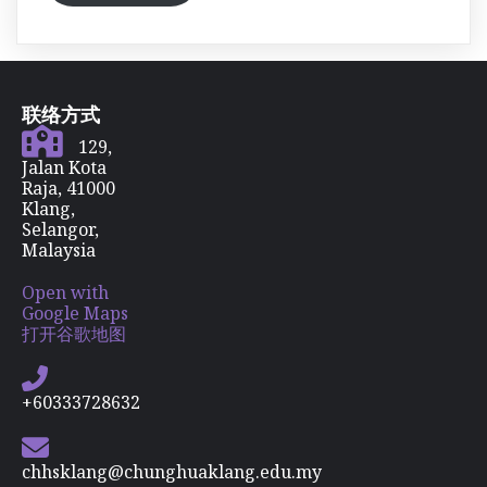
联络方式
129,
Jalan Kota
Raja, 41000
Klang,
Selangor,
Malaysia
Open with
Google Maps
打开谷歌地图
+60333728632
chhsklang@chunghuaklang.edu.my