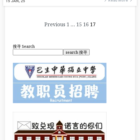
Read More
15
JAN, 25
Previous
1
…
15
16
17
搜寻
Search
search 搜寻