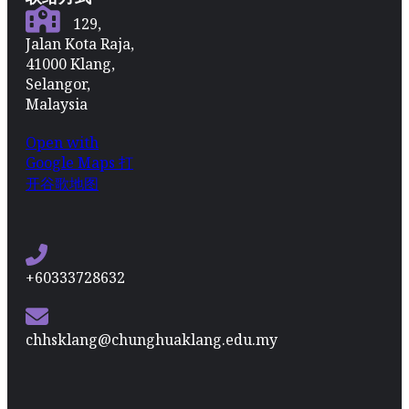
129,
Jalan Kota Raja,
41000 Klang,
Selangor,
Malaysia
Open with
Google Maps 打
开谷歌地图
+60333728632
chhsklang@chunghuaklang.edu.my