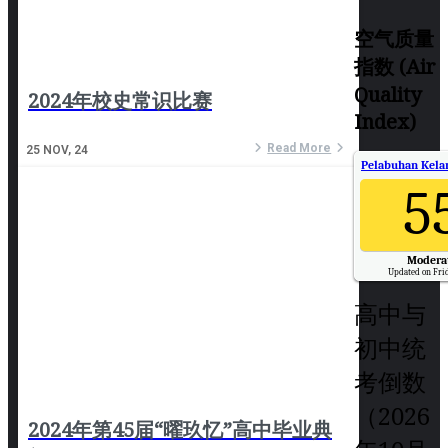
空气质量
指数 (Air
Quality
2024年校史常识比赛
Index)
Read More
25
NOV, 24
Pelabuhan Kelan
5
Modera
Updated on Frid
高中与
初中统
考倒数
（2026
2024年第45届“曜玖忆”高中毕业典