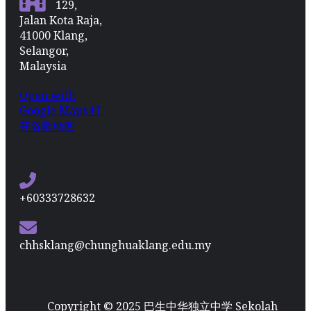
129,
Jalan Kota Raja,
41000 Klang,
Selangor,
Malaysia
Open with
Google Maps 打
开谷歌地图
+60333728632
chhsklang@chunghuaklang.edu.my
Copyright © 2025 巴生中华独立中学 Sekolah