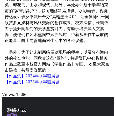
类，即花鸟、山水和现代。此外，本处亦计划于学年结束
前的“岁末活动”中，联同选修科素描班、水彩画班、视觉
传达设计班及书法班合办“素翰墨绘2.0”，让全体师生一同
欣赏多元媒材与风格交融的创作成果。校方深信，长期致
力于提升同学们的美学鉴赏能力，有助于培养其人文素
养，使他们在艺术熏陶中涵养气质，带着从画作中汲取的
正能量，向上向善地面对生活中的各种议题。
另外，为了让未能亲临展览现场的师生，以及分布海内
外的校友也能一同欣赏这些“墨韵”，特请资讯中心将相关
作品上载至本校官方网站【学生作品】专区。 欢迎大家点
击链接，共赏墨香流韵：
【作品集】2024年水墨画展览
【作品集】2026年水墨画展览
Views:
1,266
联络方式