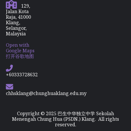
129,
Jalan Kota
Raja, 41000
Klang,
Selangor,
Malaysia
Open with
Google Maps
打开谷歌地图
+60333728632
chhsklang@chunghuaklang.edu.my
Copyright © 2025 巴生中华独立中学 Sekolah
Menengah Chung Hua (PSDN.) Klang. All rights
reserved.