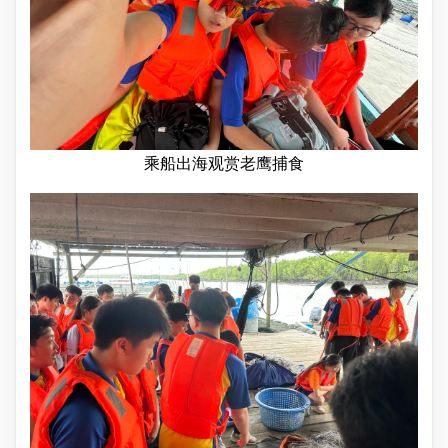
乘船出海观赏老鹰捕食