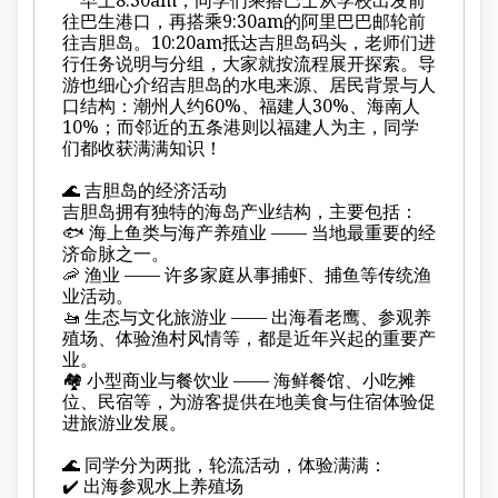
往巴生港口，再搭乘9:30am的阿里巴巴邮轮前
往吉胆岛。10:20am抵达吉胆岛码头，老师们进
行任务说明与分组，大家就按流程展开探索。导
游也细心介绍吉胆岛的水电来源、居民背景与人
口结构：潮州人约60%、福建人30%、海南人
10%；而邻近的五条港则以福建人为主，同学
们都收获满满知识！
🌊 吉胆岛的经济活动
吉胆岛拥有独特的海岛产业结构，主要包括：
🐟 海上鱼类与海产养殖业 —— 当地最重要的经
济命脉之一。
🦐 渔业 —— 许多家庭从事捕虾、捕鱼等传统渔
业活动。
🚤 生态与文化旅游业 —— 出海看老鹰、参观养
殖场、体验渔村风情等，都是近年兴起的重要产
业。
🏘️ 小型商业与餐饮业 —— 海鲜餐馆、小吃摊
位、民宿等，为游客提供在地美食与住宿体验促
进旅游业发展。
🌊 同学分为两批，轮流活动，体验满满：
✔️ 出海参观水上养殖场