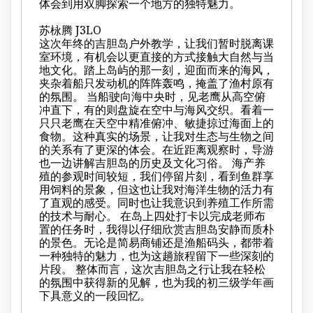
体会到用双脚探索一个地方的独特魅力。
苏栐腾 J3LO
这次年终的吉胆岛户外教学，让我们暂时脱离课
室环境，有机会以更直接的方式接触大自然与当
地文化。踏上岛屿的那一刻，迎面而来的海风，
夹杂着船只发动机的阵阵轰鸣，掩盖了渔村原有
的氛围。 当船驶向海中央时，见老鹰从高空俯
冲直下，有的则盘旋在空中与海风交织。看着一
只只老鹰在天空中精准俯冲、敏捷掠过海面上的
食物。这种真实的场景，让我对生态与生物之间
的关系有了更深的体会。在近距离观察时，导游
也一边讲解吉胆岛的历史及文化习俗。 海产养
殖的参观时间较短，我们停留片刻，看到鱼群享
用饲料的景象，但这也让我对海洋生物的活力有
了直观的感受。同时也让我意识到养殖工作所需
的技术与耐心。 在岛上四处打卡以完成老师布
置的任务时，我得以仔细欣赏吉胆岛安静而质朴
的景色。无论是简易商铺还是渔船码头，都带着
一种独特的魅力，也为这趟旅程留下一些深刻的
片段。 整体而言，这次吉胆岛之行让我在轻松
的氛围中获得新的见解，也为我的初三级学年画
下具意义的一段回忆。