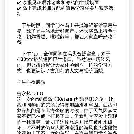
✔️ 亲眼见证喂养老鹰和海鸥的壮观场面
✔️ 岛上完成老师分配的简易学习任务与观察活
动
下午时段，同学们在岛上寻找海鲜饭馆享用午
餐，除了品尝当地新鲜海产，还大啖岛上特色小
吃，如炸雪糕、啦啦煎等，都让大家直呼好吃！
😋
下午4点，全体同学在码头合照留念，并于
4:30pm搭船返回巴生港口。虽然途中历经风
雨，但这趟旅程让大家体验到不一样的学习方
式，也更认识了吉胆岛的人文与经济面貌。
学生心得感想
曾永炫 J3LO
这一次的“螃蟹岛”( Ketam 代表螃蟹)之旅，让
我和同学们的关系变得更加融洽和牢固。让我印
象深刻的是在出海坐船的时候，由于天气因素大
家不得已在船上打起了伞，但看到大家脸上浮现
的一抹微笑，证明了这段旅途并没有被雨水破
坏，时不时的倾盆大雨和潮湿的海风也为这段旅
途添加上了不一样的色彩。在途中我们学会许多