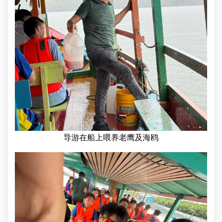
导游在船上喂养老鹰及海鸥