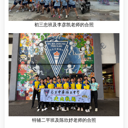
初三忠班及李彦凯老师的合照
特辅二平班及陈欣妤老师的合照