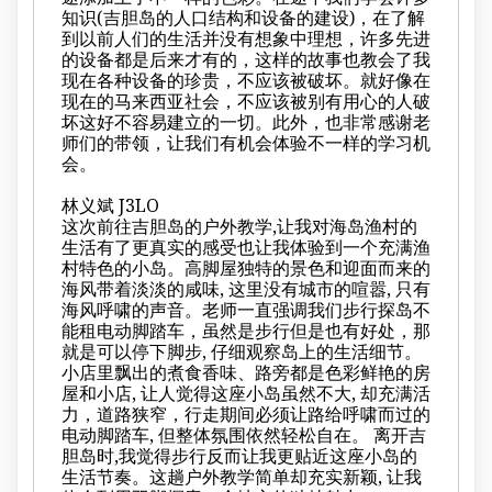
知识(吉胆岛的人口结构和设备的建设)，在了解
到以前人们的生活并没有想象中理想，许多先进
的设备都是后来才有的，这样的故事也教会了我
现在各种设备的珍贵，不应该被破坏。就好像在
现在的马来西亚社会，不应该被别有用心的人破
坏这好不容易建立的一切。此外，也非常感谢老
师们的带领，让我们有机会体验不一样的学习机
会。
林义斌 J3LO
这次前往吉胆岛的户外教学,让我对海岛渔村的
生活有了更真实的感受也让我体验到一个充满渔
村特色的小岛。高脚屋独特的景色和迎面而来的
海风带着淡淡的咸味, 这里没有城市的喧嚣, 只有
海风呼啸的声音。老师一直强调我们步行探岛不
能租电动脚踏车，虽然是步行但是也有好处，那
就是可以停下脚步, 仔细观察岛上的生活细节。
小店里飘出的煮食香味、路旁都是色彩鲜艳的房
屋和小店, 让人觉得这座小岛虽然不大, 却充满活
力，道路狭窄，行走期间必须让路给呼啸而过的
电动脚踏车, 但整体氛围依然轻松自在。 离开吉
胆岛时,我觉得步行反而让我更贴近这座小岛的
生活节奏。这趟户外教学简单却充实新颖, 让我