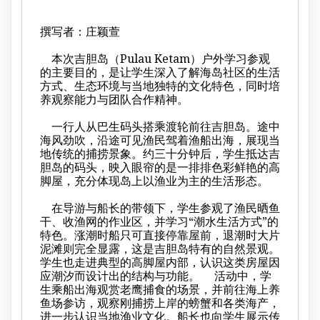
撰写者：庄颖萱
本次吉胆岛（Pulau Ketam）户外学习参观
的主要目的，是让学生深入了解海岛社区的生活
方式、生态环境与当地独特的文化特色，同时培
养观察能力与团队合作精神。
一行人从巴生码头搭乘渡轮前往吉胆岛。途中
海风劲吹，沿途可见渔民驾着渔船出海，展现当
地传统的捕捞景象。约三十分钟后，学生抵达吉
胆岛的码头，映入眼帘的是一排排色彩鲜艳的高
脚屋，充分体现岛上以渔业为主的生活形态。
在导游与船长的带领下，学生参观了渔民晒鱼
干、收渔网的作业区，并学习“潮水生活方式”的
特色。涨潮时船只可直接停靠屋前，退潮时大片
泥滩则完全显露，这是吉胆岛特有的自然景观。
学生也走进典型的高脚屋内部，认识这类房屋因
应潮汐而设计出的结构与功能。 活动中，学
生乘船出海观赏老鹰捕食的场景，并前往海上养
鱼场参访，观察刚捕捞上岸的螃蟹和各类海产，
进一步认识当地渔业文化。船长也向学生展示传