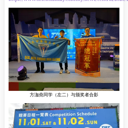
方泇堯同学（左二）与颁奖者合影