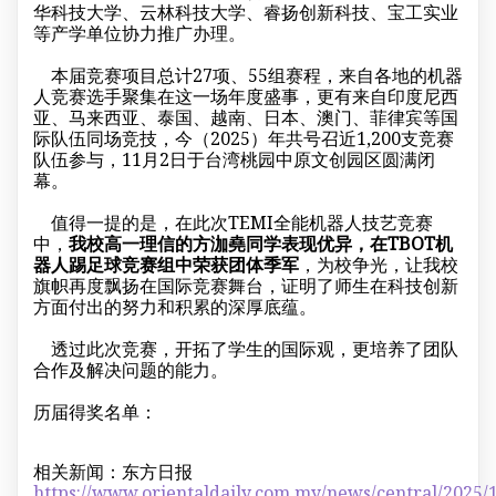
华科技大学、云林科技大学、睿扬创新科技、宝工实业
等产学单位协力推广办理。
本届竞赛项目总计27项、55组赛程，来自各地的机器
人竞赛选手聚集在这一场年度盛事，更有来自印度尼西
亚、马来西亚、泰国、越南、日本、澳门、菲律宾等国
际队伍同场竞技，今（2025）年共号召近1,200支竞赛
队伍参与，11月2日于台湾桃园中原文创园区圆满闭
幕。
值得一提的是，在此次TEMI全能机器人技艺竞赛
中，
我校高一理信的方泇堯同学表现优异，在TBOT机
器人踢足球竞赛组中荣获团体季军
，为校争光，让我校
旗帜再度飘扬在国际竞赛舞台，证明了师生在科技创新
方面付出的努力和积累的深厚底蕴。
透过此次竞赛，开拓了学生的国际观，更培养了团队
合作及解决问题的能力。
历届得奖名单：
相关新闻：东方日报
https://www.orientaldaily.com.my/news/central/2025/