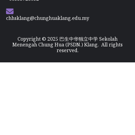
chhsklang@chunghuaklang.edu.my
Copyright © 2025 巴生中华独立中学 Sekolah
Menengah Chung Hua (PSDN.) Klang. All rights
reserved.