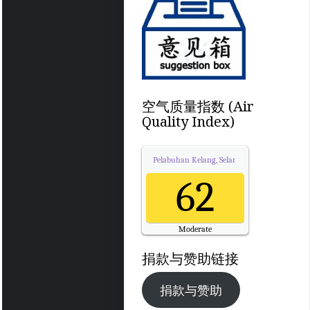
空气质量指数 (Air
Quality Index)
Pelabuhan Kelang, Selangor
Air Quality.
62
Moderate
Updated on Thursday 5:00
捐款与赞助链接
捐款与赞助