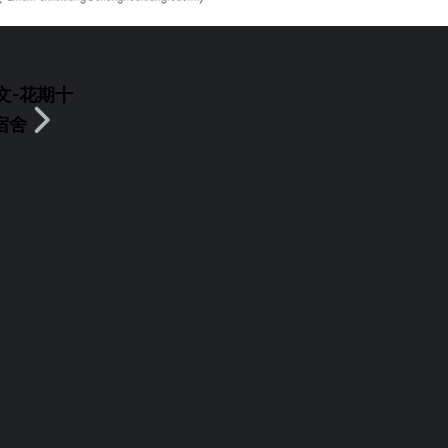
文-花期十
宿舍