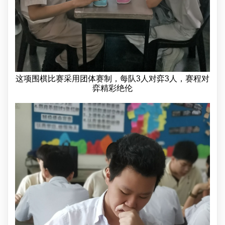
这项围棋比赛采用团体赛制，每队3人对弈3人，赛程对
弈精彩绝伦