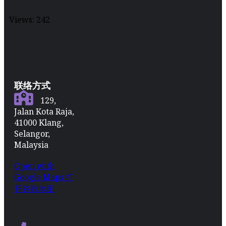
Views:
242
联络方式
129,
Jalan Kota Raja,
41000 Klang,
Selangor,
Malaysia
Open with
Google Maps 打
开谷歌地图