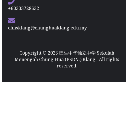
+60333728632
chhsklang@chunghuaklang.edu.my
Copyright © 2025 巴生中华独立中学 Sekolah
Menengah Chung Hua (PSDN.) Klang. All rights
reserved.