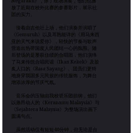
Negaraku》，除了现场演奏，他们也播
放了近期在校外比赛的参赛影片，展示社
团的实力。
接着由吉他社上场，他们演奏并演唱了
《Gemuruh》以及耳熟能详的《用马来西
亚的天气来说爱你》，轻快的节奏与歌声
营造出热带国度人民团结一心的氛围。随
后登场的是屡获佳绩的合唱团，他们演绎
了马来传统合唱民谣《Ikan Kekek》及脍
炙人口的《Rasa Sayang》。团员们更特
地身穿我国多元民族的传统服饰，为舞台
增添浓厚的节庆气氛。
音乐会的压轴由我校管乐团担纲，他们
以激昂动人的《Keranamu Malaysia》与
《Sejahtera Malaysia》为整场演出画下
圆满句点。
虽然活动仅有短短40分钟，但无论是台