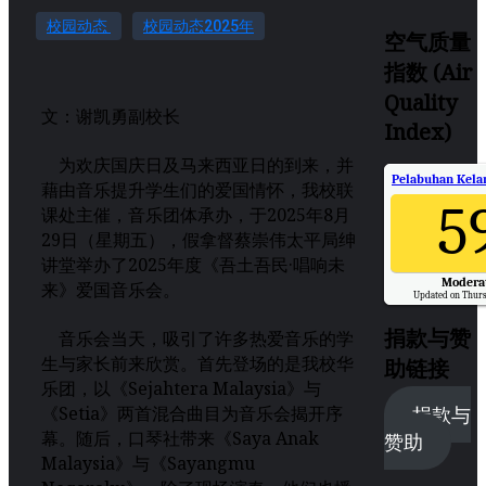
校园动态
校园动态2025年
空气质量
指数 (Air
Quality
文：谢凯勇副校长
Index)
为欢庆国庆日及马来西亚日的到来，并
Pelabuhan Kelan
藉由音乐提升学生们的爱国情怀，我校联
5
课处主催，音乐团体承办，于2025年8月
29日（星期五），假拿督蔡崇伟太平局绅
讲堂举办了2025年度《吾土吾民·唱响未
Modera
来》爱国音乐会。
Updated on Thurs
捐款与赞
音乐会当天，吸引了许多热爱音乐的学
生与家长前来欣赏。首先登场的是我校华
助链接
乐团，以《Sejahtera Malaysia》与
《Setia》两首混合曲目为音乐会揭开序
捐款与
幕。随后，口琴社带来《Saya Anak
赞助
Malaysia》与《Sayangmu