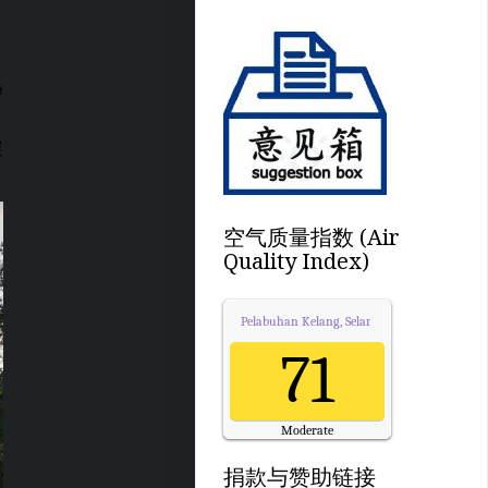
迅
展
空气质量指数 (Air
Quality Index)
Pelabuhan Kelang, Selangor
Air Quality.
71
Moderate
Updated on Saturday 12:00
捐款与赞助链接