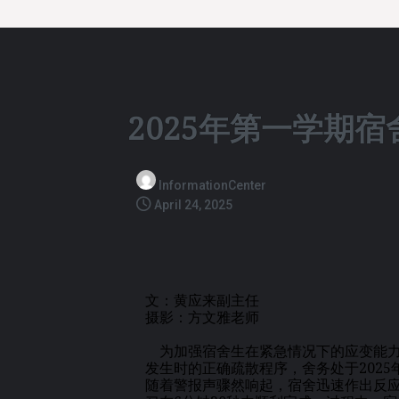
2025年第一学期
InformationCenter
April 24, 2025
文：黄应来副主任
摄影：方文雅老师
为加强宿舍生在紧急情况下的应变能力
发生时的正确疏散程序，舍务处于2025
随着警报声骤然响起，宿舍迅速作出反