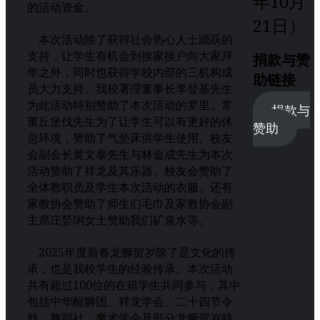
年10月
的活动资金。
21日）
本次活动除了获得社会热心人士踊跃的
支持，让学生有机会到挨家挨户向大家拜
捐款与赞
年之外，同时也获得学校内部的三机构成
助链接
员大力支持。我校署理董事长李登基先生
为此活动特别赞助了本次活动的罗里。常
捐款与
董丘堡伐先生为了让学生可以有更好的休
赞助
息环境，赞助了气垫床供学生使用。校友
会副会长黄文泰先生与林金成先生为本次
活动赞助了祥龙及其乐器。校友会赞助了
全体教职员及学生本次活动的衣服。还有
家教协会赞助了师生们毛巾及家教协会副
主席庄媝琍女士赞助我们矿泉水等。
2025年度新春龙狮贺岁除了是文化的传
承，也是我校学生的经验传承。本次活动
共有超过100位的在籍学生共同参与，其中
包括中华醒狮团、祥龙学会、二十四节令
鼓、舞蹈社、魔术学会及部分龙狮贺岁特