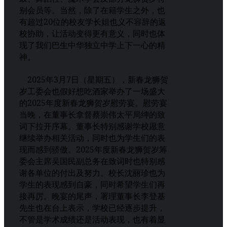
别会员等。当然，除了在籍学生之外，也
有超过20位的校友学长姐也义不容辞的返
校协助，让活动变得更有意义，同时也体
现了我们巴生中华独立中学上下一心的精
神。
2025年3月7日（星期五），新春龙狮贺
岁工委会也假好想吃酒家举办了一场盛大
的2025年度新春龙狮贺岁慰劳宴。慰劳宴
当晚，在董事长拿督蔡崇伟太平局绅的致
词下拉开序幕。董事长特别感谢学校愿意
继续举办相关活动，同时也为学生们的表
现而感到骄傲。2025年度新春龙狮贺岁筹
委会主席吴国民副总务在致词时也特别感
谢各单位的付出及努力。校长沈丽珍也为
学生的表现感到自豪，同时希望学生们再
接再厉。晚宴的尾声，署理董事长李登基
先生也在台上表示，学校已经逐步提升，
不管是学术成绩还是活动表现，也有着显