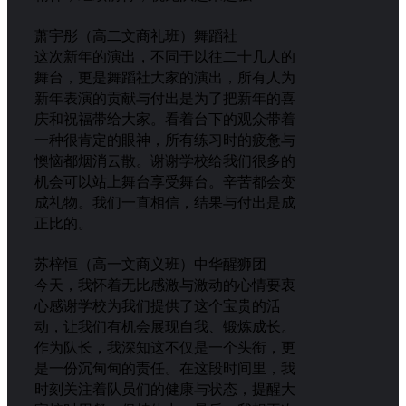
萧宇彤（高二文商礼班）舞蹈社
这次新年的演出，不同于以往二十几人的
舞台，更是舞蹈社大家的演出，所有人为
新年表演的贡献与付出是为了把新年的喜
庆和祝福带给大家。看着台下的观众带着
一种很肯定的眼神，所有练习时的疲惫与
懊恼都烟消云散。谢谢学校给我们很多的
机会可以站上舞台享受舞台。辛苦都会变
成礼物。我们一直相信，结果与付出是成
正比的。
苏梓恒（高一文商义班）中华醒狮团
今天，我怀着无比感激与激动的心情要衷
心感谢学校为我们提供了这个宝贵的活
动，让我们有机会展现自我、锻炼成长。
作为队长，我深知这不仅是一个头衔，更
是一份沉甸甸的责任。在这段时间里，我
时刻关注着队员们的健康与状态，提醒大