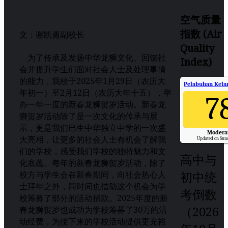
空气质量
指数 (Air
文：谢凯勇副校长
Quality
为了传承及发扬中华龙狮文化、回馈社
Index)
会并提升学生们面对社会人士及处理事情
的能力，我校于2025年1月29日（农历大
Pelabuhan Kelan
年初一）至2月12日（农历大年十五），举
7
办一年一度的新春龙狮贺岁活动。新春龙
狮贺岁活动除了是一次文化的传承与展
示，更是我们巴生中华独立中学的一次盛
Modera
大亮相，让更多的社会人士有机会了解我
Updated on Sund
们的学校，感受我们学校的独特魅力和文
高中与
化底蕴。每年的新春龙狮贺岁活动，除了
初中统
校方与学生会在新春期间，向社会热心人
士拜年之外，同时间也借助这个机会为学
考倒数
校筹募了部分的活动捐款。2025年度的新
（2026
春龙狮贺岁也成功为学校筹募了30万的活
动经费，为接下来的学校活动提供更充裕