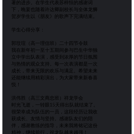
著的进步。在学生代表苏梓恒的感谢词
下，晚宴也随着许达卿副校长与全体龙狮
贺岁学生以《朋友》的歌声下完满结束。
学生心得分享：
郭玟瑄（高一理信班）二十四节令鼓
我在新年初一至十五期间参与巴生中华独
立中学出队表演，感受到浓厚的节日氛围
与热情的观众支持。每一次表演都是一次
成长，带来无限的欢乐与满足。希望未来
还能继续用精彩演出，为大家带来新春喜
悦！
洪伟胜（高三文商忠班）祥龙学会
时光飞逝，一转眼15天得出队就结束了。
很荣幸成为队伍的一员，这段经历让我收
获成长、友情与坚持。感谢队友们的陪
伴，感谢教练的指导，未来我将铭记这份
精神，继续前行，祝龙队越来越强！