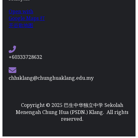
Open with
Google Maps 打
开谷歌地图
+60333728632
chhsklang@chunghuaklang.edu.my
Copyright © 2025 巴生中华独立中学 Sekolah
Menengah Chung Hua (PSDN.) Klang. All rights
reserved.