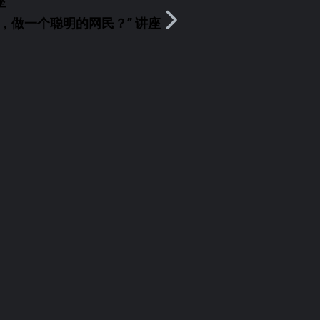
座
，做一个聪明的网民？” 讲座