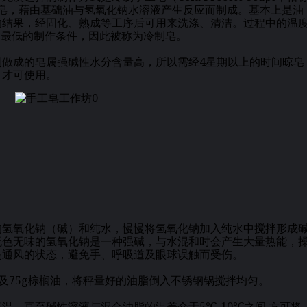
工皂，藉由基础油与氢氧化钠水溶液产生反应而制成。基本上是油
的结果，经固化、熟成等工序后可用来洗涤、清洁。过程中的温
温度最低的制作条件，因此被称为冷制皂。
做成的皂属强碱性水分含量高，所以需经4星期以上的时间晾皂
，才可使用。
的氢氧化钠（碱）和纯水，慢慢将氢氧化钠加入纯水中搅拌形成
无色无味的氢氧化钠是一种强碱，与水混和时会产生大量热能，
是通风的状态，避免手、呼吸道及眼球误触而受伤。
榄油及75g棕榈油，将秤量好的油脂倒入不锈钢锅搅拌均匀。
温，直至碱性溶液与混合油脂的温差介于5℃-10℃之间,方可将