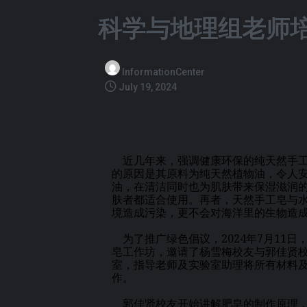
科学与地理组老师
InformationCenter
July 19, 2024
近几年来，强调健康环保的纯天然手工
的原因是其原料为纯天然植物油，令人
油，在清洁同时也为肌肤带来保湿滋润
肤者都适合使用。再者，天然手工皂与
境造成污染，更不会对海洋里的生物造
为了推广绿色倡议，2024年7月11日，
皂工作坊，邀请了杨雪梅校友与郭佳贤
室，指导老师及实验室助理将所有材料
作。
郭佳贤校友开始讲解肥皂的制作原理，此次选