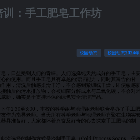
培训：手工肥皂工作坊
校园动态
校园动态2024年
皂，日益受到人们的青睐。人们选择纯天然成分的手工皂，主
安心的使用。而且手工皂具有卓越的清洁能力，同时其富含的甘
的作用，清洗后触感柔滑干净，不会感到紧绷或干燥，即便敏感
水接触后的污水排放物，会被细菌分解成水与二氧化碳，不会对
成威胁，确实是个支持环保的绿色安全清洁产品。
下午1:30至3:00，本校的科学组与地理组老师联合举办了手工肥
校友作为指导老师。当天所有科学老师与地理老师齐聚在生物实
及器具准备好，大家都怀着兴奋及好奇的心去探索手工肥皂的制
择的制作方式是冷制手工皂（Cold Process Soaps，俗