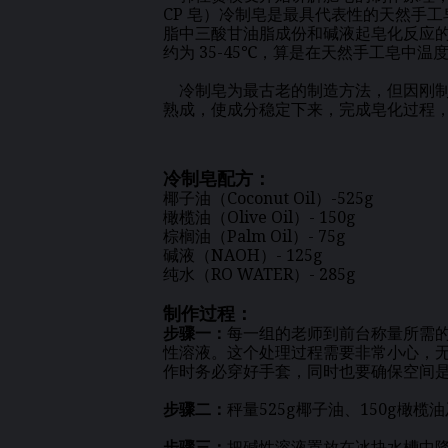
CP 皂）冷制皂是最具代表性的天然手
脂中三酸甘油脂成份和碱液起皂化反应
约为 35-45℃，算是在天然手工皂中
冷制皂为最古老的制造方法，但因刚制
熟成，使成分稳定下来，完成皂化过程
冷制皂配方：
椰子油（Coconut Oil）-525g
橄榄油（Olive Oil）- 150g
棕榈油（Palm Oil）- 75g
碱液（NAOH）- 125g
纯水（RO WATER）- 285g
制作过程：
步骤一：
每一组的老师到前台称量所需
性溶液。这个处理过程需要非常小心，
作时务必穿好手套，同时也要确保空间
步骤二：
秤量525g椰子油、150g橄
步骤三：
把碱性溶液置放在冰块水槽中降