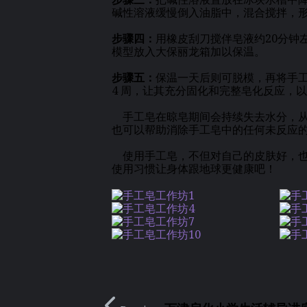
碱性溶液缓慢倒入油脂中，混合搅拌，
步骤四：
用橡皮刮刀搅伴皂液约20分钟
模型放入大保丽龙箱加以保温。
步骤五：
保温一天后则可脱模，再将手
4 周，让其充分固化和完整皂化反应，
手工皂在晾皂期间会持续失去水分，从
也可以帮助消除手工皂中的任何未反应
使用手工皂，不但对自己的皮肤好，也
使用习惯让身体跟地球更健康吧！