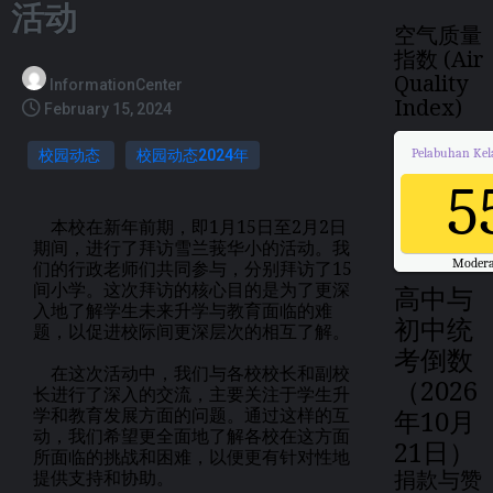
活动
空气质量
指数 (Air
Quality
InformationCenter
Index)
February 15, 2024
Pelabuhan Kel
校园动态
校园动态2024年
5
本校在新年前期，即1月15日至2月2日
期间，进行了拜访雪兰莪华小的活动。我
Modera
们的行政老师们共同参与，分别拜访了15
Updated on Fri
间小学。这次拜访的核心目的是为了更深
高中与
入地了解学生未来升学与教育面临的难
初中统
题，以促进校际间更深层次的相互了解。
考倒数
在这次活动中，我们与各校校长和副校
（2026
长进行了深入的交流，主要关注于学生升
学和教育发展方面的问题。通过这样的互
年10月
动，我们希望更全面地了解各校在这方面
21日）
所面临的挑战和困难，以便更有针对性地
捐款与赞
提供支持和协助。