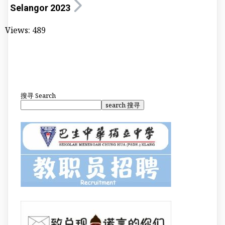
Selangor 2023
Views:
489
搜寻
Search
search 搜寻