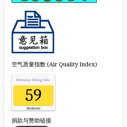
空气质量指数 (Air Quality Index)
Pelabuhan Kelang, Selangor
Air Quality.
59
Moderate
Updated on Thursday 13:00
捐款与赞助链接