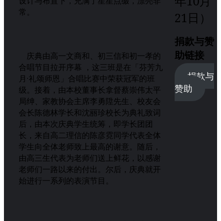
年10月
设计与布置下，充满了星星点缀，漂亮非
常。
21日）
捐款与赞
助链接
庆典由高一文商和、初三信和初一孝的
合唱节目拉开序幕 ，这三班是在「芬芳九
捐款与
月·礼颂师恩」合唱比赛中荣获冠军的班
赞助
级。接着，由本校董事长拿督蔡崇伟太平
局绅、家教协会主席李勇陞先生、校友会
会长陈德林学长和沈丽珍校长为典礼致词
后，由本次庆典学生统筹，即学长团团
长，来自高二理信的陈彦霓同学代表全体
学生向全体老师致上最高的谢意。随后，
由高三生代表为老师们送上鲜花，以感谢
老师们一路以来的付出。尔后，庆典就开
始进行一系列的表演节目。