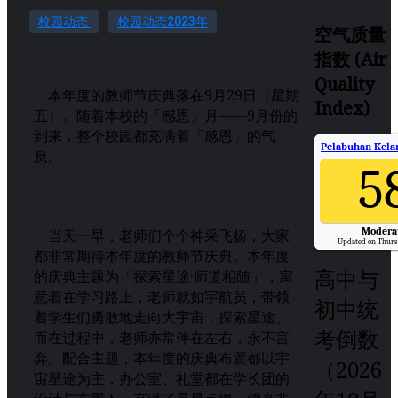
校园动态
校园动态2023年
空气质量
指数 (Air
Quality
本年度的教师节庆典落在9月29日（星期
Index)
五）。随着本校的「感恩」月——9月份的
到来，整个校园都充满着「感恩」的气
Pelabuhan Kelan
息。
5
Modera
当天一早，老师们个个神采飞扬，大家
Updated on Thurs
都非常期待本年度的教师节庆典。本年度
高中与
的庆典主题为「探索星途·师道相随」，寓
意着在学习路上，老师就如宇航员，带领
初中统
着学生们勇敢地走向大宇宙，探索星途。
考倒数
而在过程中，老师亦常伴在左右，永不言
弃。配合主题，本年度的庆典布置都以宇
（2026
宙星途为主，办公室、礼堂都在学长团的