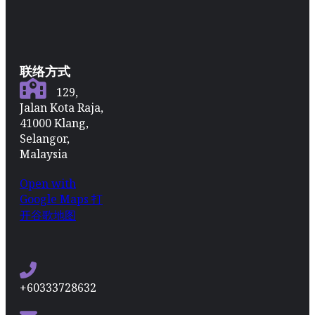
联络方式
129,
Jalan Kota Raja,
41000 Klang,
Selangor,
Malaysia
Open with
Google Maps 打
开谷歌地图
+60333728632