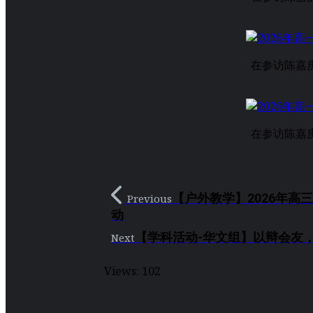
在参访陈嘉
在参访陈嘉
【户外教学】2026年
Previous
动
【学科活动-华文组】以辩会友
Next
Views:
102