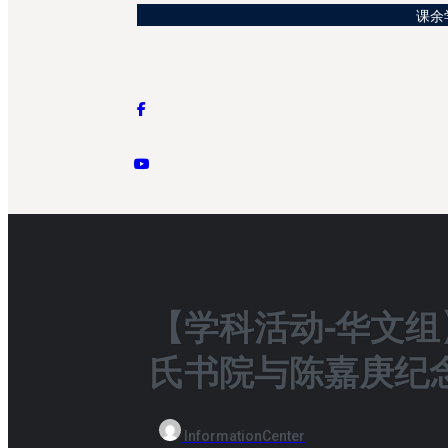
课余学
【学科活动-华文组
氏书院与陈嘉庚纪
InformationCenter