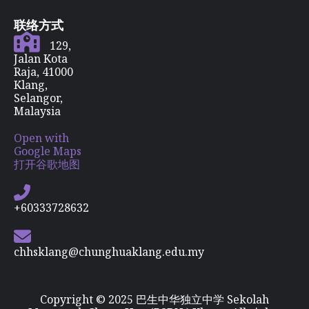
联络方式
129,
Jalan Kota
Raja, 41000
Klang,
Selangor,
Malaysia
Open with
Google Maps
打开谷歌地图
+60333728632
chhsklang@chunghuaklang.edu.my
Copyright © 2025 巴生中华独立中学 Sekolah