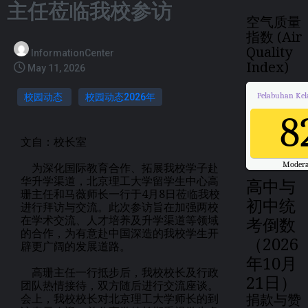
主任莅临我校参访
空气质量
指数 (Air
Quality
InformationCenter
Index)
May 11, 2026
Pelabuhan Kel
校园动态
校园动态2026年
8
文自：校长室
Modera
为深化国际教育合作、拓展我校学子赴
Updated on Tue
华升学渠道，北京理工大学留学生中心高
高中与
珊主任和马薇师长一行于4月8日莅临我校
初中统
进行拜访与交流。此次参访旨在加强两校
在学术交流、人才培养及升学渠道等领域
考倒数
的合作，为有意赴中国深造的我校学生开
（2026
辟更广阔的发展道路。
年10月
高珊主任一行抵步后，我校校长及行政
21日）
团队热情接待，双方随后进行交流座谈。
捐款与赞
会上，我校校长对北京理工大学师长的到