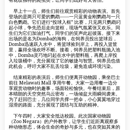
早上十一点，师生们前往观赏精彩的动物表演。首先
登场的是两只可爱的鹦鹉——一只蓝黄金刚鹦鹉与一只
白色鹦鹉。它们进行“投球入框” 比赛，只见两只鹦鹉叼
起小球，争先恐后走向篮框，现场气氛紧张又欢乐。同
生们为它们加油打气，同学们的笑声此起彼落。接下来
出场的是名为Domba的海狗，在饲养员投出篮球后，
Domba迅速跃入水中，将篮球捡到岸上，再投入篮筐
里，赢得全场欢呼不断。接着，饲养员把塑料瓶抛入池
中，Domba灵巧地叼起在水中的塑料瓶，再爬上岸投
入垃圾桶中，充分展现了它的敏捷与智慧。饲养员也借
此机会，呼吁大家不乱丢垃圾，避免造成环境污染。
结束精彩的表演后，师生们便离开动物园，乘坐巴士
前往 Melawati Mall 享用午餐。大家一边用餐一边分
享观赏动物时的趣事，场面轻松愉快。午餐结束后，原
本晴朗的天空突然乌云密布，一场倾盆大雨瞬间袭来。
为了赶回巴士，几位同学共撑一把伞，小心翼翼地穿过
湿滑的路面，充分展现了团结与互助的精神。
下午四时，大家安全抵达校园。此次国家动物园
（Zoo Negara）的户外教学，让学生们近距离观察多
种动物形态，体会生命的奇妙与多元，也在突如其来的