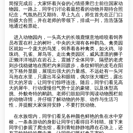
简报完成后，大家怀着兴奋的心情搭乘巴士前往国家动
物园。一路上，同学们讨论着最想看的动物并期待合照
纪念，气氛热烈又期待。早上九点，师生首先在正门口
拍摄大合照，并在老师的带领下，排成一列，浩浩荡荡
地通过检票处。
进入动物园内，一头高大的长颈鹿惬意地啃咬着饲养
员布置在杆上的树叶，中央的大湖有各种鹳鸟。禽类园
区就如一个庞大的鸟笼，饲养着各种禽类，如火鸡、珍
珠鸡、孔雀、犀鸟等。走出禽类园区，威风凛凛的狮子
正懒洋洋地趴在岩石上，震撼了全体同学。隔壁的老虎
则步伐稳健地在围栏内来回踱步，条纹鲜明的皮毛在阳
光下格外显眼，展现出强大的力量感。不远处有一头河
马泡在水里，只露出耳朵和眼睛，偶尔张大嘴巴，露出
巨大的牙齿，让同学们惊呼连连。随后，同学们看见高
大的犀牛、行动缓慢但气势十足的豪猪、以及体型高
挑、外貌奇特的鸸鹋。老师们鼓励同学阅读动物围栏前
的动物详情，并仔细了解动物的外形、动作与生活习
性，并提醒大家保持安静，不要打扰动物。
在水族馆内，同学们看见各种颜色鲜艳的鱼在水中穿
梭，一条条游动的身影让同学们看得目不转睛。接下来
同学们参观了爬虫馆，看到青蛙静静地蹲在石块上，还
有花纹独特的爬虫类，让同学们既好奇又害怕。