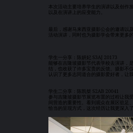
本次活动主要培养学生的演讲以及创作
以及在演讲上的应变能力。
最后，感谢马来西亚摄影公会的邀请以
活动演讲，同时也为摄影学会带来更多
学生一分享：陈妍妃 S3AJ 20173
能够在吉隆坡摄影节代表学校去演讲，
结，也收获了许多宝贵的反馈。摄影不
认识了更多志同道合的摄影爱好者，让
学生二分享：陈凯桀 S2AB 20041
参与吉隆坡摄影节展览布置的过程让我
间营造的重要性。看到观众在展区驻足
恰当的呈现方式，这次经历让我更深入