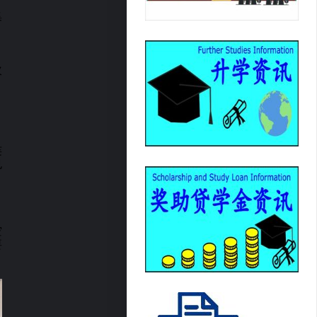
集
次
连
也
空
要