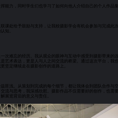
发挥能力，同时学生们也学习了如何向他人介绍自己的个人作品
及联课处给予鼓励与支持，让我校摄影学会有机会参加与完成此
的认知。
是一次难忘的经历。我从观众的眼神与互动中感受到摄影带来的
仅是艺术表达，更是人与人之间交流的桥梁。通过这次平台，我
我更坚定继续走在摄影创作的道路上。
受益匪浅。从策划到完成的每个细节，都让我体会到团队合作与
、交流与思考，我深感欣慰。摄影作品不仅需要好的创作，也需
了解展览背后的意义与责任。