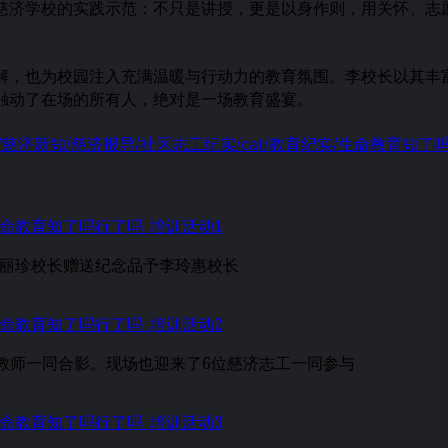
慈济学校的实践示范：不只是讲授，更是以身作则，用关怀、志
解，也为校园注入充满温暖与行动力的教育氛围。李校长以其丰
触动了在场的所有人，绝对是一场教育盛宴。
i.my/zh/慈济新知/慈济报导/社区志工纪实/cat/教育纪实/生命教育知了吗
丽珍校长赠送纪念品予李玲惠校长
教师一同合影。现场也迎来了6位慈济志工一同参与