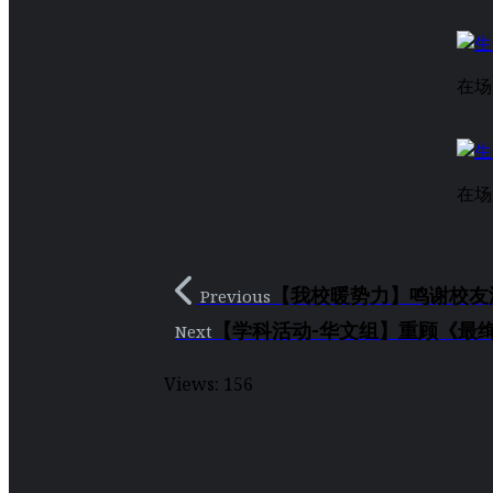
在场
在场
【我校暖势力】鸣谢校友
Previous
【学科活动-华文组】重顾《最绚
Next
Views:
156