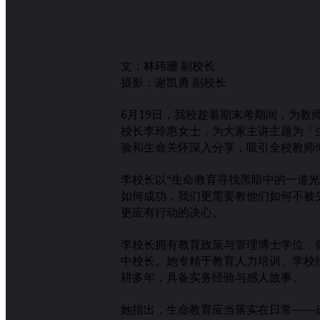
文：林玮珊 副校长
摄影：谢凯勇 副校长
6月19日，我校趁着期末考期间，为教
校长李玲惠女士，为大家主讲主题为「
验和生命关怀深入分享，吸引全校教师
李校长以“生命教育寻找黑暗中的一道光
如何成功，我们更需要教他们如何不被
更应有行动的决心。
李校长拥有教育政策与管理博士学位，
中校长。她专精于教育人力培训、学校
耕多年，具备实务经验与感人故事。
她指出，生命教育应当落实在日常——