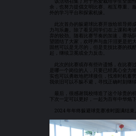
该活动召集了对于热爱栽培学生全面性
余，也努力提倡文明比赛、相互尊重、
外的学习平台和探索机缘。
此次首办的躲避球比赛开放给班导师成
力与乐趣。除了看见同学们在上课和考
弃的较劲。随着比赛节奏的加速，赛场
望团结了大家，欢呼声与血汗泪更是把
固然可以是无尽的，但是竞技比赛的残
起，继续卫冕或全力反击。
此次的比赛或存有些许遗憾，在比赛过
是哪一个岗位的人，只要已经真心全力
实也可以勇敢地把球接住，找准时机蓄
我依旧可以不躲不避，寻找正确时刻继
最后，很感谢我校缔造了这个珍贵的机
下次一定可以更好，一起为百年中华烙
2024 年年终躲避球竞赛准时圆满结