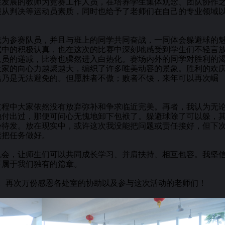
发展的教师为竞赛工作人员，在培养学生集体观念、团队协作
服从判决等运动员素质，同时也给予了老师们在自己的专业领域
为参赛队员，并且与班上的同学共同奋战，一同体会躲避球的
试中的积极认真，也在这次的比赛中深刻地感受到学生们不轻言
队员的递减，比赛也骤然进入白热化。赛场内外的同学对胜利的
大家的向心力越聚越大，编织了许多唯美动容的景象。胜利的欢
酷乃是无法避免的。但愿胜者不傲；败者不馁，来年可以再次崛
程中大家依然没有放弃弥补和争求临近完美。再者，我认为无
地付出过，那便可问心无愧地卸下包袱了。躲避球除了可以躲，
势待发。放在现实中，或许这次我没能把问题或责任接好，但下
续把任务做好。
会，让师生们可以共同成长学习、并肩扶持、相互包容。我坚
下属于我们独有的篇章。
束。再次万份感恩各处室的协助以及参与这次活动的老师们！