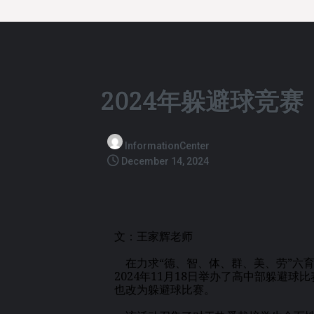
2024年躲避球竞赛
InformationCenter
December 14, 2024
文：王家辉老师
在力求“德、智、体、群、美、劳”六
2024年11月18日举办了高中部躲避
也改为躲避球比赛。