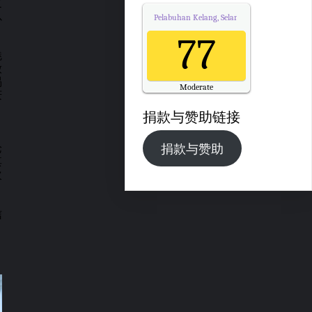
之
以
Pelabuhan Kelang, Selangor
Air Quality.
77
魅
放
渴
Moderate
庆
Updated on Sunday 0:00
捐款与赞助链接
论
捐款与赞助
其
次
信