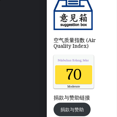
空气质量指数 (Air
Quality Index)
Pelabuhan Kelang, Selangor
Air Quality.
70
Moderate
Updated on Saturday 11:00
捐款与赞助链接
捐款与赞助