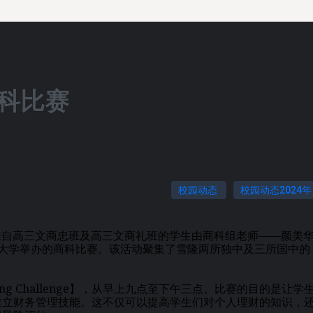
商科比赛
校园动态
校园动态2024年
位来自高三文商忠班及高三文商礼班的学生由商科组老师——颜美
SI大学举办的商科比赛。该活动聚集了雪隆两所独中及三所国中的
nning Challenge】，从早上九点至下午三点。比赛的目的是让学
建立财务管理技能。这不仅可以提高学生们对个人理财的知识，