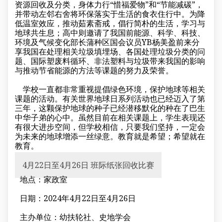
资源回收及分类，身体力行“惜福爱物”和“节能减碳”，
并带动左邻右舍将环保落实于生活的食衣住行中。为降
低温室效应，推动茹素斋戒，倡行简朴的生活，学习与
地球共生息；高中则邀请了我国前能源、科学、科技、
环境及气候变化部长蒲种区国会议员YB杨美盈前来分
享我国在处理相关垃圾填埋场、各国处理垃圾分类的问
题、国际塑废料循环、非法塑料与垃圾带来我国的影响
与推动节省能源的方法等课题的努力及荣誉。
学校一直都非常重视提倡绿色环境，保护地球等相关
课题的活动。有关世界地球日系列活动也已经迈入了第
三年，这颗保护地球的种子已经潜移默化的种在了巴生
中华子弟的心中。虽然目前在相关课题上，学生表现还
有很大进步空间，但学校相信，只要我们坚持，一定会
为未来的地球增添一丝绿意。教育就是希望；希望就在
教育。
4月22日至4月26日 班际纸张回收比赛
地点：家政室
日期：2024年4月22日至4月26日
主办单位：幼扶轮社、史地学会