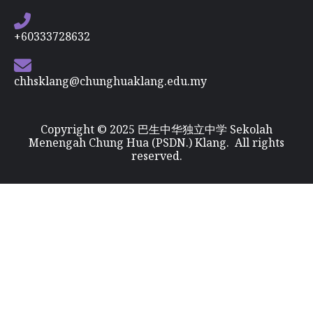
+60333728632
chhsklang@chunghuaklang.edu.my
Copyright © 2025 巴生中华独立中学 Sekolah
Menengah Chung Hua (PSDN.) Klang. All rights
reserved.