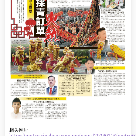
相关网址：
https://metro.sinchew.com.my/news/20240116/metro/