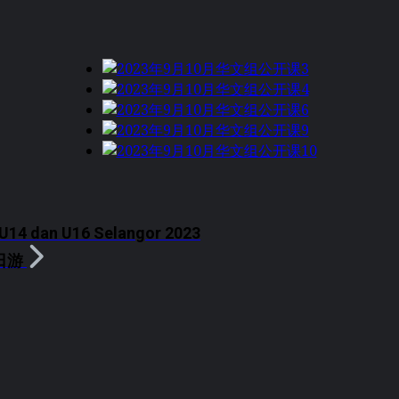
U14 dan U16 Selangor 2023
日游