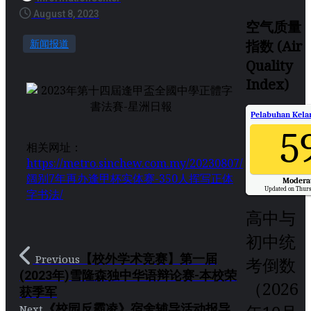
August 8, 2023
空气质量
指数 (Air
新闻报道
Quality
Index)
Pelabuhan Kelan
5
相关网址：
https://metro.sinchew.com.my/20230807/
阔别7年再办逢甲杯实体赛-350人挥写正体
Modera
Updated on Thurs
字书法/
高中与
初中统
【校外学术竞赛】第一届
Previous
考倒数
(2023年)雪隆森独中华语辩论赛-本校荣
（2026
获季军
《校园反霸凌》宿舍辅导活动报导
Next