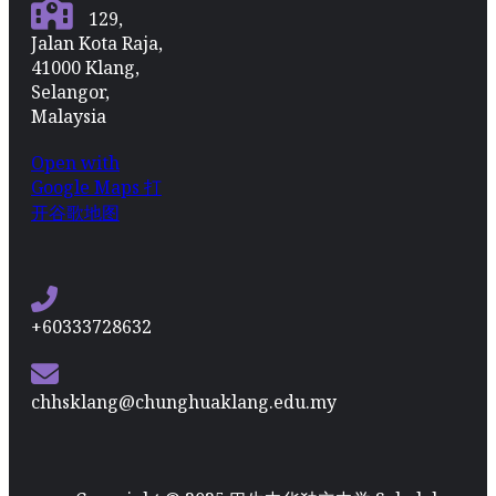
129,
Jalan Kota Raja,
41000 Klang,
Selangor,
Malaysia
Open with
Google Maps 打
开谷歌地图
+60333728632
chhsklang@chunghuaklang.edu.my