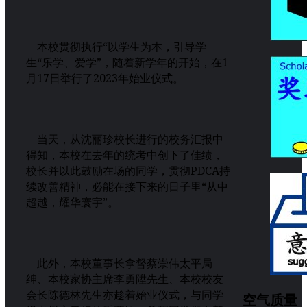
本校贯彻执行“以学生为本，引导学
生“乐学、爱学”，随着新学年的开始，在1
月17日举行了2023年始业仪式。
当天，从沈丽珍校长进行的校务汇报中
得知，本校在去年的统考中创下了佳绩，
校长并以此鼓励在场的同学，贯彻PDCA持
续改善精神，必能在接下来的日子里“从中
超越，耀华寰宇”。
此外，本校董事长拿督蔡崇伟太平局
绅、本校家协主席李勇陞先生、本校校友
会长陈德林先生亦趁着始业仪式，与同学
空气质量