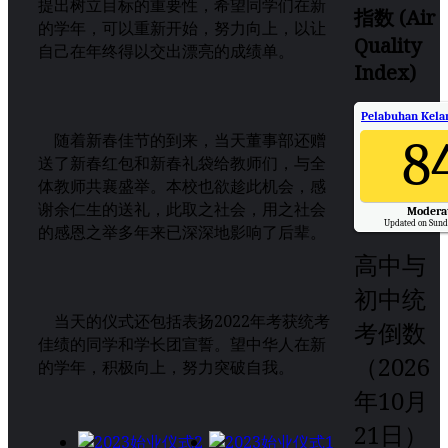
提出树立目标的重要性，希望同学们在新
指数 (Air
的学年，可以重新开始，努力向上，以让
Quality
自己在年终得以交出漂亮的成绩单。
Index)
Pelabuhan Kelan
随着新春佳节的到来，当天董事部还赠
8
送了新春红包和新春礼袋给教师们，与全
体教师共襄盛举。本校也欲趁此机会，感
谢余仁生的送礼，此取之社会，用之社会
Modera
Updated on Sund
的感恩之举多年来已深深地影响了后辈。
高中与
初中统
当天的仪式还包括表扬2022年考获统考
考倒数
佳绩的同学和学长团宣誓。望中华人在新
（2026
的学年，积极向上，努力突破自我。
年10月
21日）